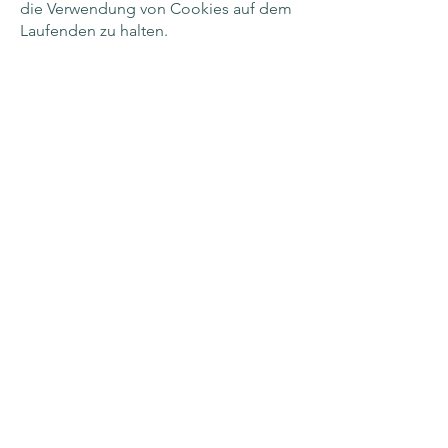
die Verwendung von Cookies auf dem
Laufenden zu halten.
Praxis für Auflösende Hypnose und
Atemarbeit
Gundelsheimerstr.44
70437 Stuttgart
Für Fragen und Terminabsprachen bin ich
unter der Telefonnummer
0173 2451043
persönlich oder per WhatsApp zu
erreichen.
Wenn du mich kontaktieren oder einen