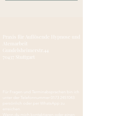
Praxis für Auflösende Hypnose und
Atemarbeit
Gundelsheimerstr.44
70437 Stuttgart
Für Fragen und Terminabsprachen bin ich
unter der Telefonnummer
0173 2451043
persönlich oder per WhatsApp zu
erreichen.
Wenn du mich kontaktieren oder einen